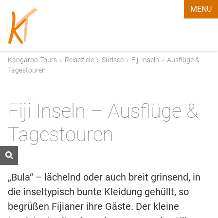
MENU
Kangaroo-Tours
›
Reiseziele
›
Südsee
›
Fiji Inseln
›
Ausflüge &
Tagestouren
Fiji Inseln – Ausflüge &
Tagestouren
„Bula“ – lächelnd oder auch breit grinsend, in
die inseltypisch bunte Kleidung gehüllt, so
begrüßen Fijianer ihre Gäste. Der kleine