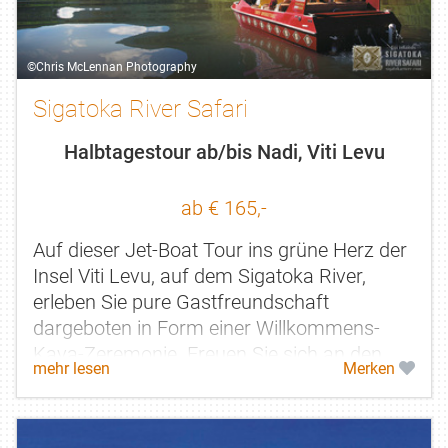
©Chris McLennan Photography
Sigatoka River Safari
Halbtagestour ab/bis Nadi, Viti Levu
ab € 165,-
Auf dieser Jet-Boat Tour ins grüne Herz der
Insel Viti Levu, auf dem Sigatoka River,
erleben Sie pure Gastfreundschaft
dargeboten in Form einer Willkommens-
Kava-Zeremonie. Freuen Sie sich an den
mehr lesen
Merken
freudestrahlenden Gesichter der Kinder
und...