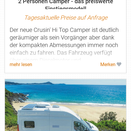
2 Personen Camper - das preiswerte
Einstiegsmodell
Tagesaktuelle Preise auf Anfrage
Der neue Crusin' Hi Top Camper ist deutlich
geräumiger als sein Vorgänger aber dank
der kompakten Abmessungen immer noch
einfach zu fahren. Das Fahrzeug verfügt
über einem Dieselmotor und
mehr lesen
Merken
Automatikgetriebe. Ein festes Hochdach
sorgt...