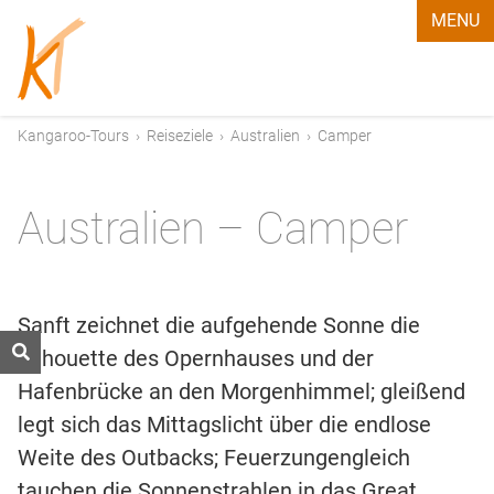
MENU
Kangaroo-Tours
›
Reiseziele
›
Australien
›
Camper
Australien – Camper
Sanft zeichnet die aufgehende Sonne die
Silhouette des Opernhauses und der
Hafenbrücke an den Morgenhimmel; gleißend
legt sich das Mittagslicht über die endlose
Weite des Outbacks; Feuerzungengleich
tauchen die Sonnenstrahlen in das Great