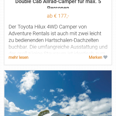
Double Cab Allrad-Camper für max. 5
Personen
ab € 177,-
Der Toyota Hilux 4WD Camper von
Adventure Rentals ist auch mit zwei leicht
zu bedienenden Hartschalen-Dachzelten
buchbar. Die umfangreiche Ausstattung und
der großzügige Stauraum ist identisch zum
mehr lesen
Merken
Camper mit einem Dachzelt, was das...