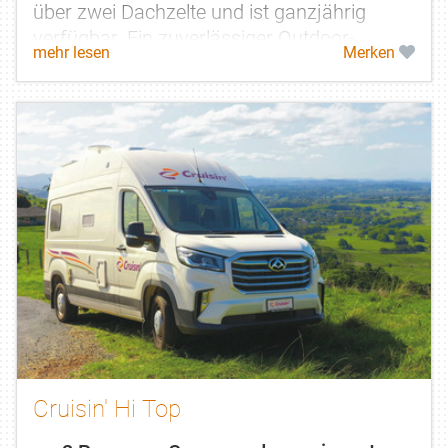
über zwei Dachzelte und ist ganzjährig
verfügbar. Ein zuverlässiger Outdoor-
mehr lesen
Merken
Begleiter mit viel Stauraum.
Cruisin' Hi Top