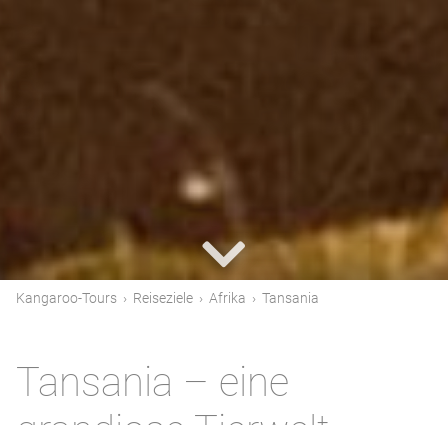
Kangaroo-Tours
›
Reiseziele
›
Afrika
›
Tansania
Tansania – eine
grandiose Tierwelt