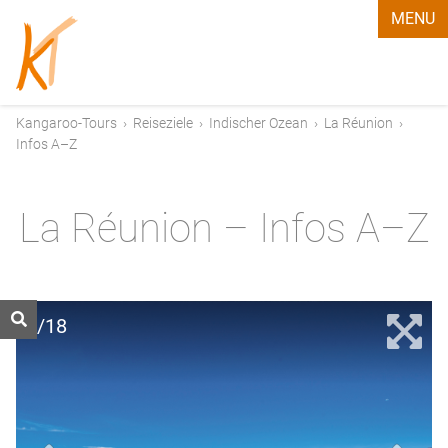
MENU
Kangaroo-Tours
›
Reiseziele
›
Indischer Ozean
›
La Réunion
›
Infos A–Z
La Réunion – Infos A–Z
1/18