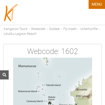
MENU
Kangaroo-Tours
›
Reiseziele
›
Südsee
›
Fiji Inseln
›
Unterkünfte
›
Likuliku Lagoon Resort
Webcode:
1602