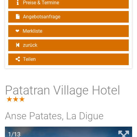
Preise & Termine
Angebotsanfrage
Merkliste
zurück
Teilen
Patatran Village Hotel
3.0
Anse Patates, La Digue
1/13