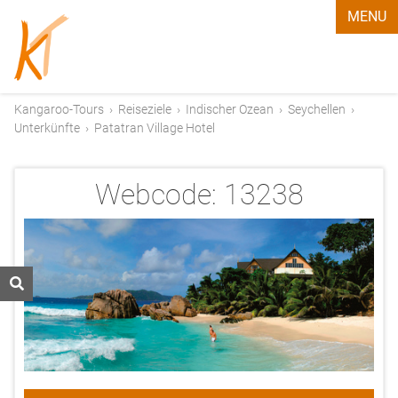
MENU
Kangaroo-Tours
›
Reiseziele
›
Indischer Ozean
›
Seychellen
›
Unterkünfte
›
Patatran Village Hotel
Webcode:
13238