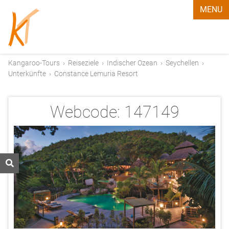
MENU
Kangaroo-Tours
›
Reiseziele
›
Indischer Ozean
›
Seychellen
›
Unterkünfte
›
Constance Lemuria Resort
Webcode:
147149