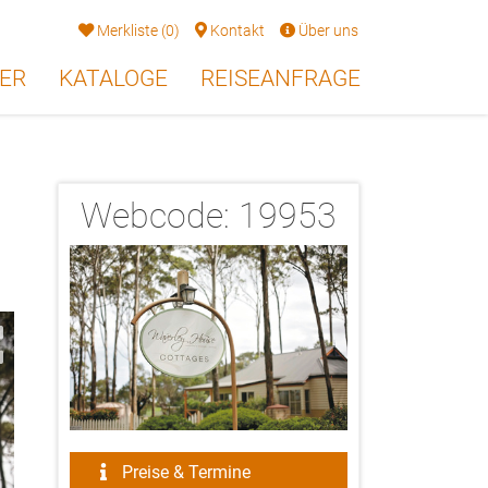
Merkliste
(
0
)
Kontakt
Über uns
ER
KATALOGE
REISEANFRAGE
Webcode:
19953
2/11
Preise & Termine