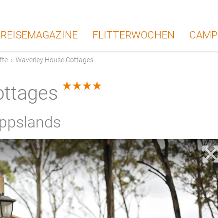
REISEMAGAZINE
FLITTERWOCHEN
CAMP
fte
›
Waverley House Cottages
ottages
4.0
ippslands