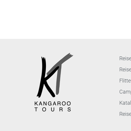
Reise
Reis
Flit
Cam
Kata
Reis