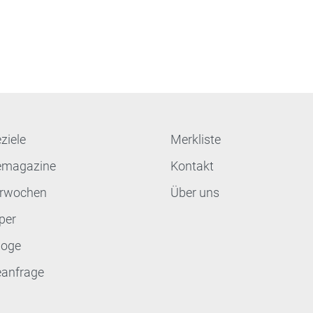
ziele
Merkliste
emagazine
Kontakt
terwochen
Über uns
per
loge
eanfrage