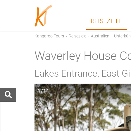
REISEZIELE
Kangaroo-Tours
›
Reiseziele
›
Australien
›
Unterkün
Waverley House C
Lakes Entrance, East G
1/11