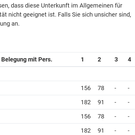
isen, dass diese Unterkunft im Allgemeinen für
t nicht geeignet ist. Falls Sie sich unsicher sind,
hung an.
i Belegung mit Pers.
1
2
3
4
156
78
-
-
182
91
-
-
156
78
-
-
182
91
-
-