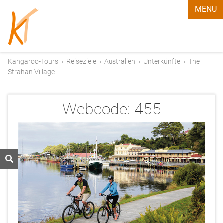
MENU
Kangaroo-Tours
›
Reiseziele
›
Australien
›
Unterkünfte
›
The
Strahan Village
Webcode:
455