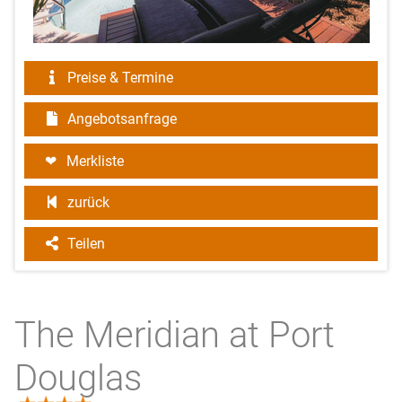
Preise & Termine
Angebotsanfrage
Merkliste
zurück
Teilen
The Meridian at Port
Douglas