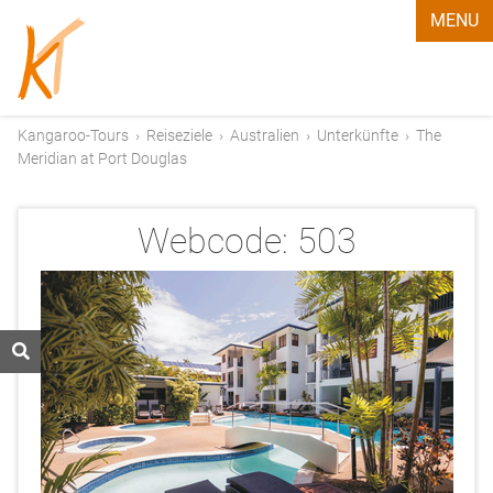
MENU
Kangaroo-Tours
›
Reiseziele
›
Australien
›
Unterkünfte
›
The
Meridian at Port Douglas
Webcode:
503