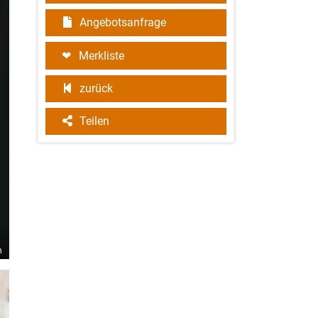
Angebotsanfrage
Merkliste
zurück
Teilen
h
©Sea Dragon KGI