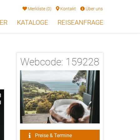
Merkliste
(
0
)
Kontakt
Über uns
ER
KATALOGE
REISEANFRAGE
Webcode:
159228
2/24
Preise & Termine