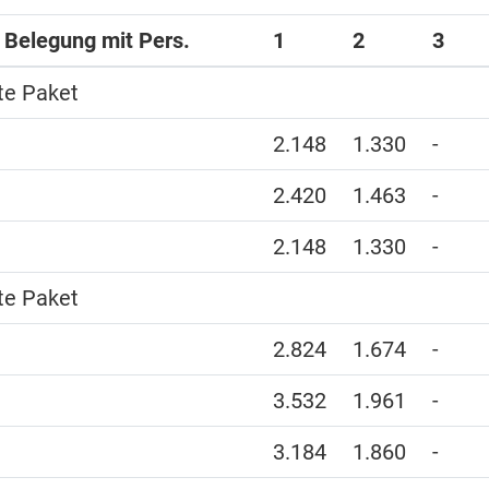
i Belegung mit Pers.
1
2
3
te Paket
2.148
1.330
-
2.420
1.463
-
2.148
1.330
-
te Paket
2.824
1.674
-
3.532
1.961
-
3.184
1.860
-