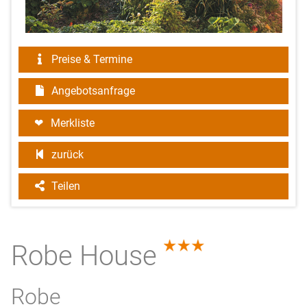
Preise & Termine
Angebotsanfrage
Merkliste
zurück
Teilen
Robe House
3.0
Robe