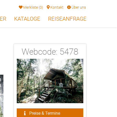
Merkliste
(
0
)
Kontakt
Über uns
ER
KATALOGE
REISEANFRAGE
Webcode:
5478
2/16
Preise & Termine