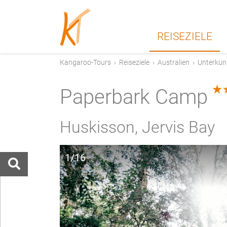
REISEZIELE
Kangaroo-Tours
›
Reiseziele
›
Australien
›
Unterkün
Paperbark Camp
Huskisson, Jervis Bay
1/16