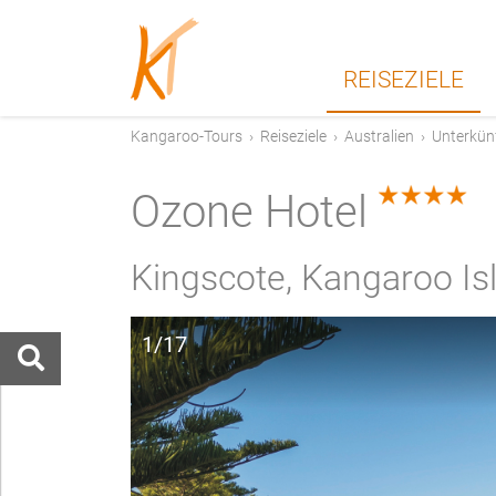
REISEZIELE
Kangaroo-Tours
›
Reiseziele
›
Australien
›
Unterkün
Ozone Hotel
4.0
Kingscote, Kangaroo Is
1/17