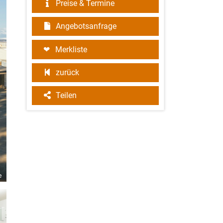
Preise & Termine
Angebotsanfrage
Merkliste
zurück
Teilen
e
©2014