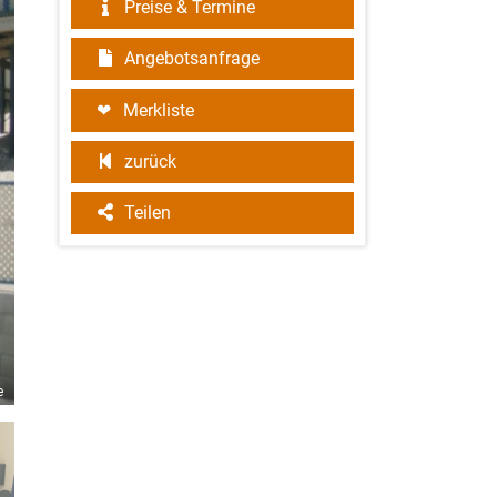
Preise & Termine
Angebotsanfrage
Merkliste
zurück
Teilen
e
©William Hannibal