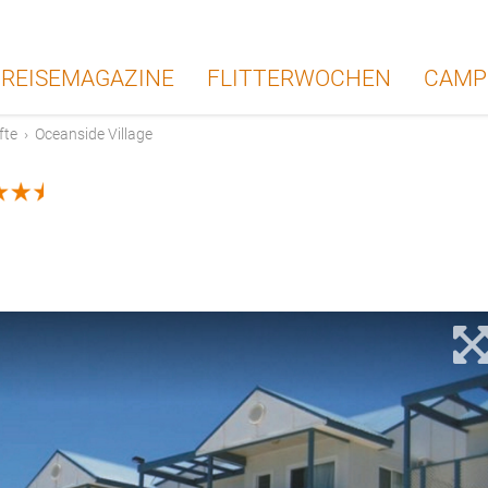
REISEMAGAZINE
FLITTERWOCHEN
CAMP
fte
›
Oceanside Village
2.5