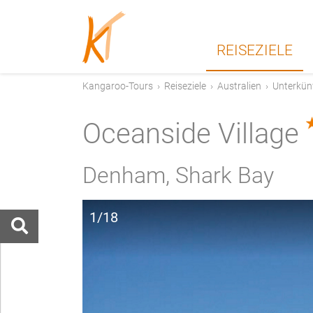
REISEZIELE
Kangaroo-Tours
›
Reiseziele
›
Australien
›
Unterkün
Oceanside Village
Denham, Shark Bay
1/18