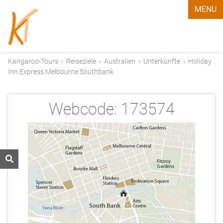
MENU
Kangaroo-Tours
›
Reiseziele
›
Australien
›
Unterkünfte
›
Holiday
Inn Express Melbourne Southbank
Webcode:
173574