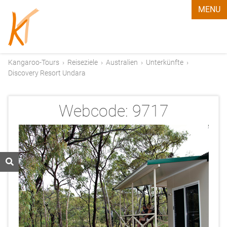
MENU
Kangaroo-Tours
›
Reiseziele
›
Australien
›
Unterkünfte
›
Discovery Resort Undara
Webcode:
9717