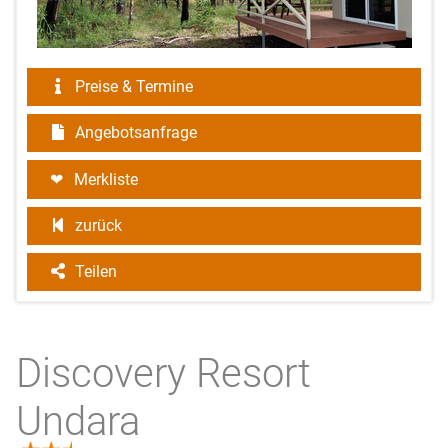
Preise & Termine
Angebotsanfrage
Merkliste
zurück
Teilen
Discovery Resort
Undara