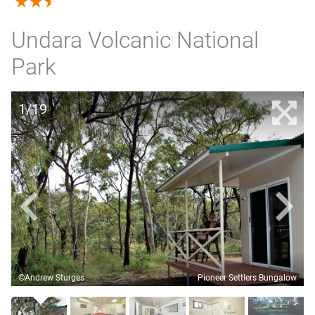
2.5
Undara Volcanic National
Park
1/19
©Andrew Sturges
Pioneer Settlers Bungalow