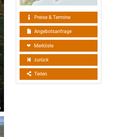
Preise & Termine
Angebotsanfrage
Merkliste
zurück
Teilen
e