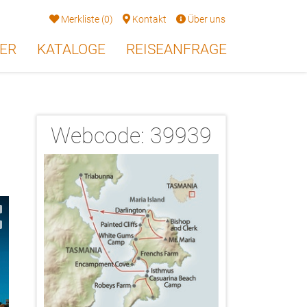
Merkliste
(
0
)
Kontakt
Über uns
ER
KATALOGE
REISEANFRAGE
Webcode:
39939
2/10