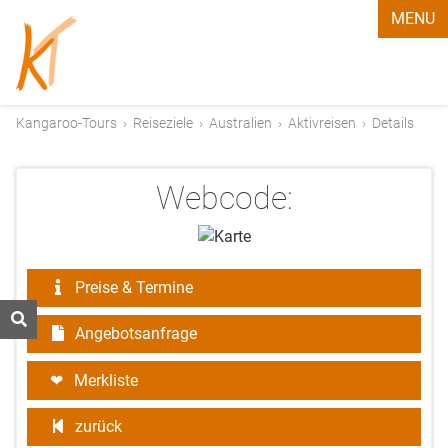
MENU
Kangaroo-Tours
›
Reiseziele
›
Australien
›
Aktivreisen
›
Details
Webcode:
Preise & Termine
Angebotsanfrage
Merkliste
zurück