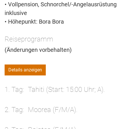
• Vollpension, Schnorchel/-Angelausrüstung
inklusive
• Höhepunkt: Bora Bora
Reiseprogramm
(Änderungen vorbehalten)
Details anzeigen
1. Tag
Tahiti (Start: 15:00 Uhr; A).
2. Tag
Moorea (F/M/A).