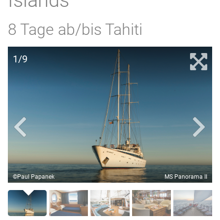
Islands
8 Tage ab/bis Tahiti
1/9
©Paul Papanek
MS Panorama II