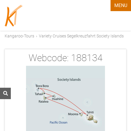
MENU
Kangaroo-Tours
›
Variety Cruises Segelkreuzfahrt Society Islands
Webcode:
188134